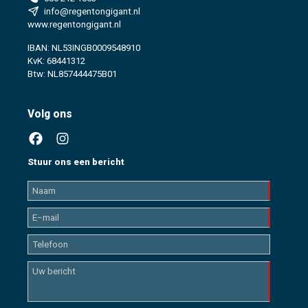
info@regentongigant.nl
www.regentongigant.nl
IBAN: NL53INGB0009548910
KvK: 68441312
Btw: NL857444475B01
Volg ons
Stuur ons een bericht