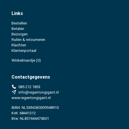
Links
Bestellen
Betalen
Bezorgen
Ruilen & retourneren
Klachten
Klantenportaal
Winkelmandje
(0)
Contactgegevens
085 212 1853
info@regentongigant.nl
www.regentongigant.nl
IBAN: NL53INGB0009548910
KvK: 68441312
Btw: NL857444475B01