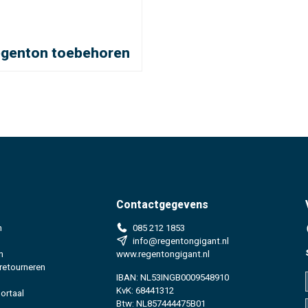
genton toebehoren
Contactgegevens
n
085 212 1853
info@regentongigant.nl
n
www.regentongigant.nl
 retourneren
IBAN: NL53INGB0009548910
KvK: 68441312
ortaal
Btw: NL857444475B01