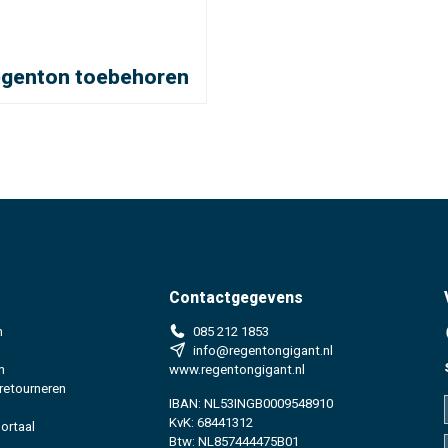
genton toebehoren
Contactgegevens
n
085 212 1853
info@regentongigant.nl
n
www.regentongigant.nl
 retourneren
IBAN: NL53INGB0009548910
KvK: 68441312
ortaal
Btw: NL857444475B01