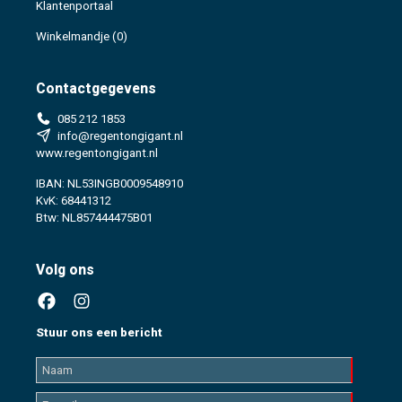
Klantenportaal
Winkelmandje
(0)
Contactgegevens
085 212 1853
info@regentongigant.nl
www.regentongigant.nl
IBAN: NL53INGB0009548910
KvK: 68441312
Btw: NL857444475B01
Volg ons
Stuur ons een bericht