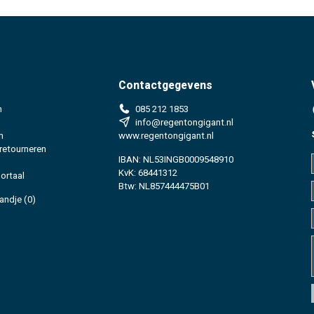
Contactgegevens
n
085 212 1853
info@regentongigant.nl
n
www.regentongigant.nl
 retourneren
IBAN: NL53INGB0009548910
KvK: 68441312
ortaal
Btw: NL857444475B01
andje
(0)