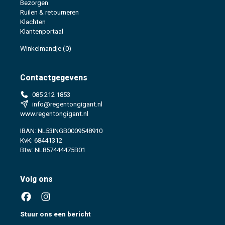
Bezorgen
Ruilen & retourneren
Klachten
Klantenportaal
Winkelmandje
(0)
Contactgegevens
085 212 1853
info@regentongigant.nl
www.regentongigant.nl
IBAN: NL53INGB0009548910
KvK: 68441312
Btw: NL857444475B01
Volg ons
Stuur ons een bericht