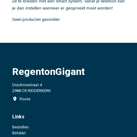
uit te breiden met een smart system, vanaf je telefoon kan
je dan instellen wanneer er gesproeid moet worden!
Geen producten gevonden
RegentonGigant
Drachmestraat 4
2988 CR RIDDERKERK
Route
Links
Bestellen
Betalen