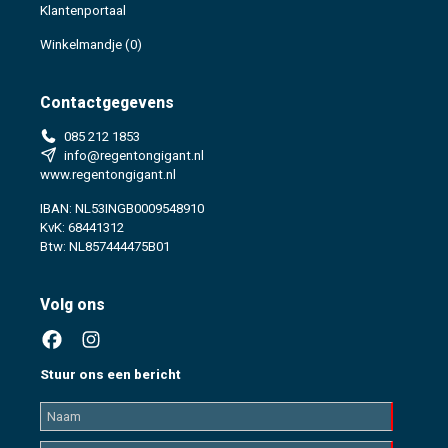
Klantenportaal
Winkelmandje
(0)
Contactgegevens
085 212 1853
info@regentongigant.nl
www.regentongigant.nl
IBAN: NL53INGB0009548910
KvK: 68441312
Btw: NL857444475B01
Volg ons
Stuur ons een bericht