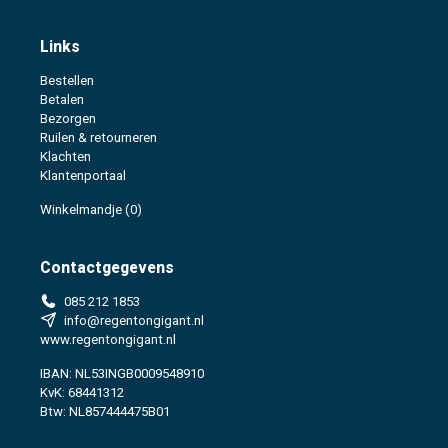
Links
Bestellen
Betalen
Bezorgen
Ruilen & retourneren
Klachten
Klantenportaal
Winkelmandje
(0)
Contactgegevens
085 212 1853
info@regentongigant.nl
www.regentongigant.nl
IBAN: NL53INGB0009548910
KvK: 68441312
Btw: NL857444475B01