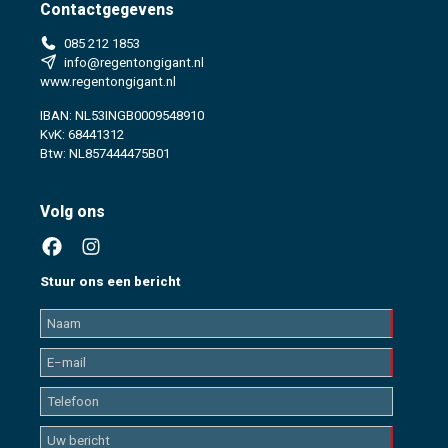
Contactgegevens
085 212 1853
info@regentongigant.nl
www.regentongigant.nl
IBAN: NL53INGB0009548910
KvK: 68441312
Btw: NL857444475B01
Volg ons
Stuur ons een bericht