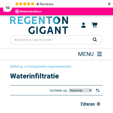
×
4
Reviews
10
MENU
Webshop
»
Ondergrondse regenwatertanks
Waterinfiltratie
Sorteren op
Filteren