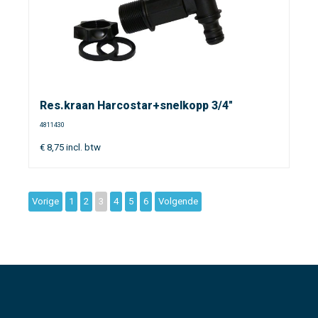
Res.kraan Harcostar+snelkopp 3/4"
4811430
€
8,75
incl. btw
Vorige
1
2
3
4
5
6
Volgende