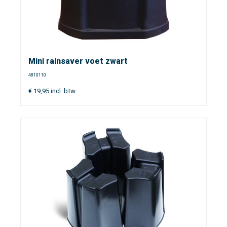
Mini rainsaver voet zwart
4810110
€
19,95
incl. btw