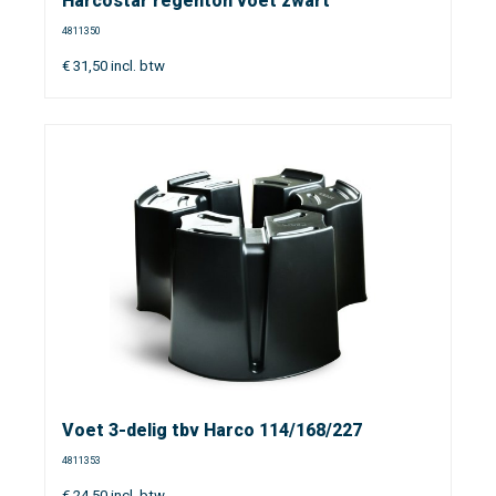
Harcostar regenton voet zwart
4811350
€
31,50
incl. btw
Voet 3-delig tbv Harco 114/168/227
4811353
€
24,50
incl. btw