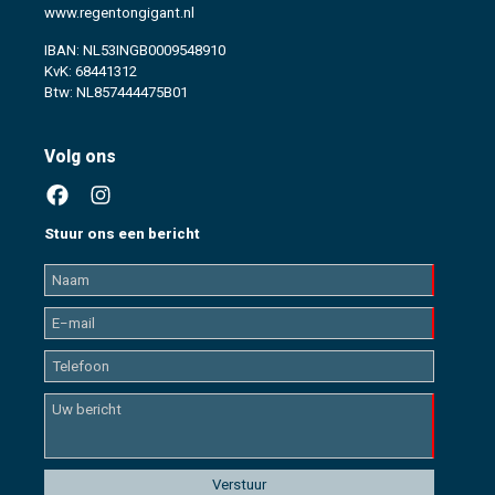
www.regentongigant.nl
IBAN: NL53INGB0009548910
KvK: 68441312
Btw: NL857444475B01
Volg ons
Stuur ons een bericht