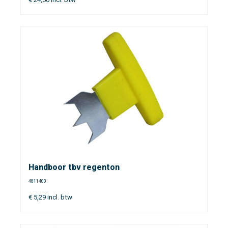
Handboor tbv regenton
4811400
€
5,29
incl. btw