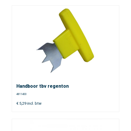
Handboor tbv regenton
4811400
€
5,29
incl. btw