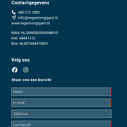
Contactgegevens
085 212 1853
info@regentongigant.nl
www.regentongigant.nl
IBAN: NL53INGB0009548910
KvK: 68441312
Btw: NL857444475B01
Volg ons
Stuur ons een bericht