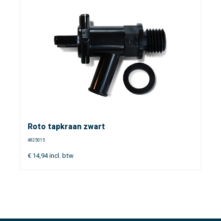
Roto tapkraan zwart
4825015
€
14,94
incl. btw