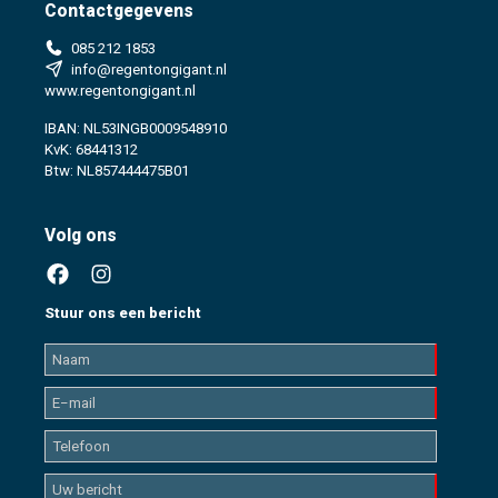
Contactgegevens
085 212 1853
info@regentongigant.nl
www.regentongigant.nl
IBAN: NL53INGB0009548910
KvK: 68441312
Btw: NL857444475B01
Volg ons
Stuur ons een bericht