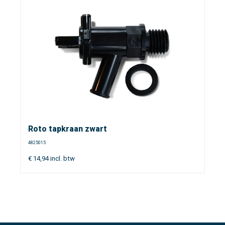
Roto tapkraan zwart
4825015
€
14,94
incl. btw