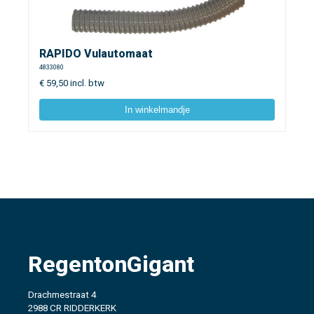
RAPIDO Vulautomaat
4833080
€
59,50
incl. btw
In winkelmandje
RegentonGigant
Drachmestraat 4
2988 CR RIDDERKERK