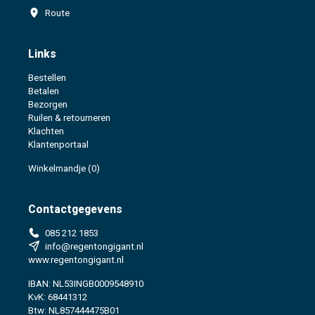
Route
Links
Bestellen
Betalen
Bezorgen
Ruilen & retourneren
Klachten
Klantenportaal
Winkelmandje
(0)
Contactgegevens
085 212 1853
info@regentongigant.nl
www.regentongigant.nl
IBAN: NL53INGB0009548910
KvK: 68441312
Btw: NL857444475B01