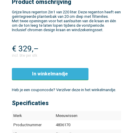
Product omschrijving
Grijze linus regenton 2in1 van 220 liter. Deze regenton heeft een
geïntegreerde plantenbak van 20 cm diep met filtervlies.
Met twee openingen voor het aanlsuiten van de kraan en één
om de ton leeg te laten lopen tijdens de vorstperiode.
Inclusief chromen design kraan en windzekeringsset.
€
329,–
incl. btw per stk
In winkelmandje
Heb je een couponcode? Verzilver deze in het winkelmandje.
Specificaties
Merk
Meeuwissen
Productnummer
4836170