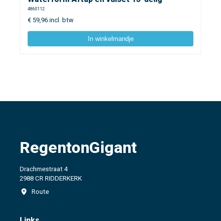
4860112
€
59,96
incl. btw
In winkelmandje
RegentonGigant
Drachmestraat 4
2988 CR RIDDERKERK
Route
Links