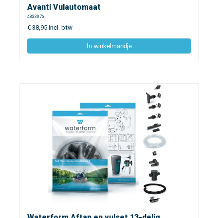
Avanti Vulautomaat
4833076
€
38,95
incl. btw
In winkelmandje
Waterform Aftap en vulset 13-delig