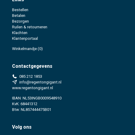
Bestellen
Betalen
Bezorgen
Ruilen & retourneren
Klachten
Klantenportaal
Winkelmandje
(0)
Contactgegevens
085 212 1853
info@regentongigant.nl
www.regentongigant.nl
IBAN: NL53INGB0009548910
KvK: 68441312
Btw: NL857444475B01
Volg ons