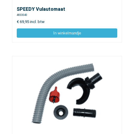
SPEEDY Vulautomaat
4833040
€
69,95
incl. btw
In winkelmandje