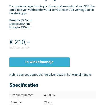
De moderne regenton Aqua Tower met een inhoud van 350 liter
om u tuin van voldoende water te voorzien! Ook verkrijgbaar in
de kleur grijs.
Breedte 77.5 cm
Diepte 38.2 cm
Hoogte 135 cm
€
210,–
incl. btw per stk
In winkelmandje
Heb je een couponcode? Verzilver deze in het winkelmandje.
Specificaties
Productnummer
4860012
Breedte
77 cm