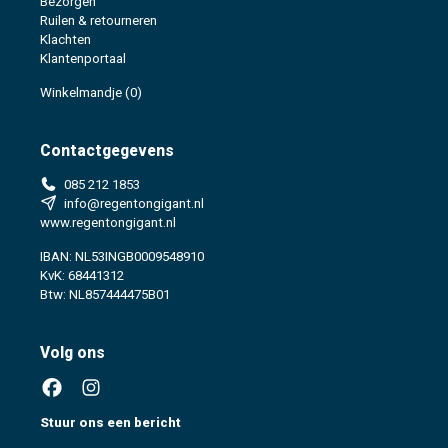
Bezorgen
Ruilen & retourneren
Klachten
Klantenportaal
Winkelmandje
(0)
Contactgegevens
085 212 1853
info@regentongigant.nl
www.regentongigant.nl
IBAN: NL53INGB0009548910
KvK: 68441312
Btw: NL857444475B01
Volg ons
Stuur ons een bericht