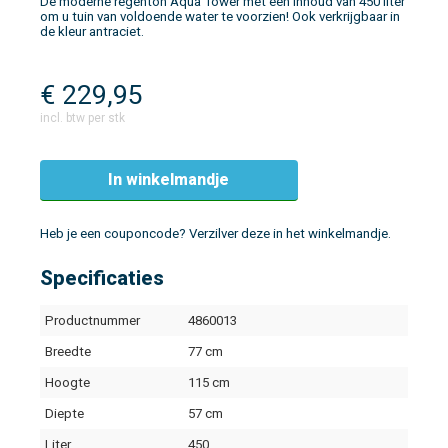
De moderne regenton Aqua Tower met een inhoud van 450 liter
om u tuin van voldoende water te voorzien! Ook verkrijgbaar in
de kleur antraciet.
€
229,95
incl. btw per stk
In winkelmandje
Heb je een couponcode? Verzilver deze in het winkelmandje.
Specificaties
Productnummer
4860013
Breedte
77 cm
Hoogte
115 cm
Diepte
57 cm
Liter
450