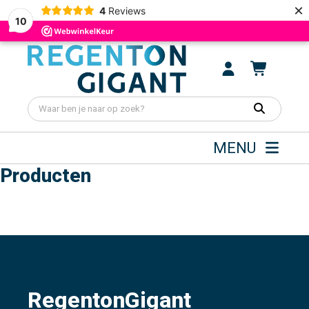
×
4
Reviews
10
MENU
Producten
RegentonGigant