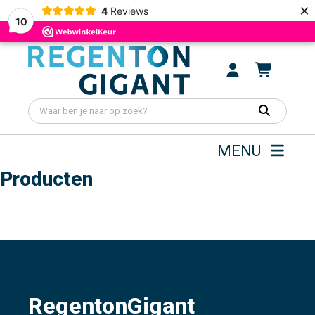
×
4
Reviews
10
MENU
Producten
RegentonGigant