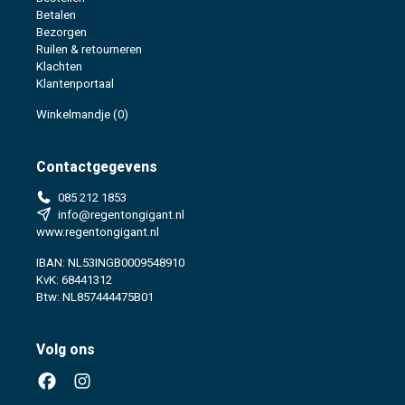
Betalen
Bezorgen
Ruilen & retourneren
Klachten
Klantenportaal
Winkelmandje
(0)
Contactgegevens
085 212 1853
info@regentongigant.nl
www.regentongigant.nl
IBAN: NL53INGB0009548910
KvK: 68441312
Btw: NL857444475B01
Volg ons