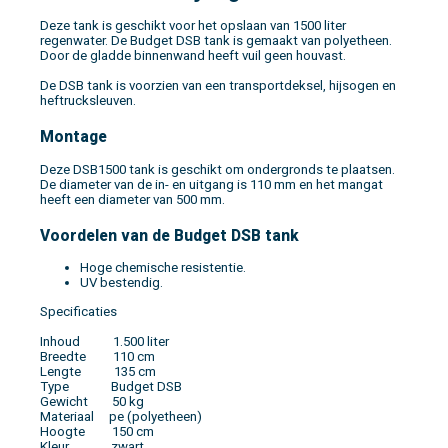
Deze tank is geschikt voor het opslaan van 1500 liter
regenwater. De Budget DSB tank is gemaakt van polyetheen.
Door de gladde binnenwand heeft vuil geen houvast.
De DSB tank is voorzien van een transportdeksel, hijsogen en
heftrucksleuven.
Montage
Deze DSB1500 tank is geschikt om ondergronds te plaatsen.
De diameter van de in- en uitgang is 110 mm en het mangat
heeft een diameter van 500 mm.
Voordelen van de Budget DSB tank
Hoge chemische resistentie.
UV bestendig.
Specificaties
Inhoud 1.500 liter
Breedte 110 cm
Lengte 135 cm
Type Budget DSB
Gewicht 50 kg
Materiaal pe (polyetheen)
Hoogte 150 cm
Kleur zwart