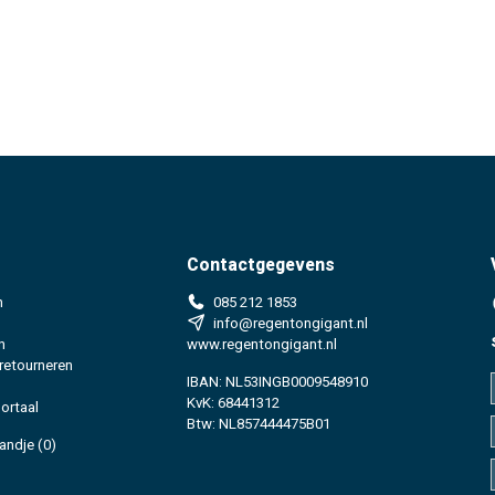
Contactgegevens
n
085 212 1853
info@regentongigant.nl
n
www.regentongigant.nl
 retourneren
IBAN: NL53INGB0009548910
KvK: 68441312
ortaal
Btw: NL857444475B01
andje
(0)