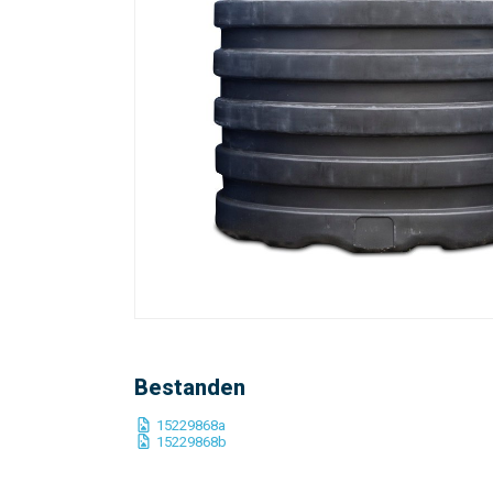
Bestanden
15229868a
15229868b