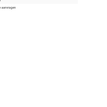
m
e aanvragen