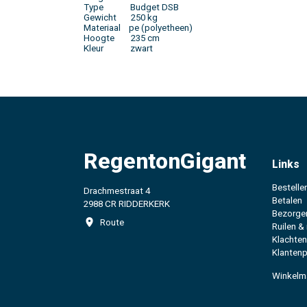
Type Budget DSB
Gewicht 250 kg
Materiaal pe (polyetheen)
Hoogte 235 cm
Kleur zwart
RegentonGigant
Links
Bestelle
Drachmestraat 4
Betalen
2988 CR RIDDERKERK
Bezorge
Route
Ruilen &
Klachten
Klantenp
Winkelm