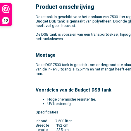
Product omschrijving
Deze tank is geschikt voor het opslaan van 7500 liter r
10
Budget DSB tank is gemaakt van polyetheen. Door de 
heeft vuil geen houvast.
De DSB tank is voorzien van een transportdeksel, hijso
heftrucksleuven.
Montage
Deze DSB7500 tank is geschikt om ondergronds te plaa
van de in- en uitgang is 125 mm en het mangat heeft ee
mm.
Voordelen van de Budget DSB tank
Hoge chemische resistentie.
UV bestendig.
Specificaties
Inhoud 7.500 liter
Breedte 192 cm
Lengte 235 cm