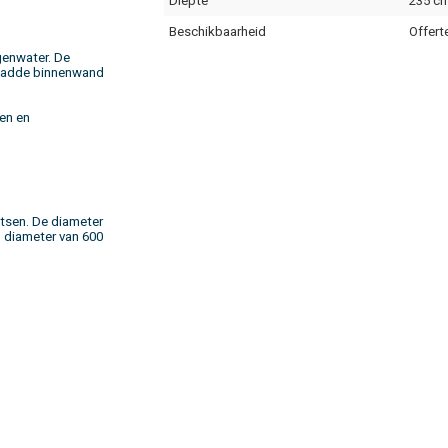
Diepte
235 c
Beschikbaarheid
Offert
egenwater. De
gladde binnenwand
gen en
tsen. De diameter
n diameter van 600