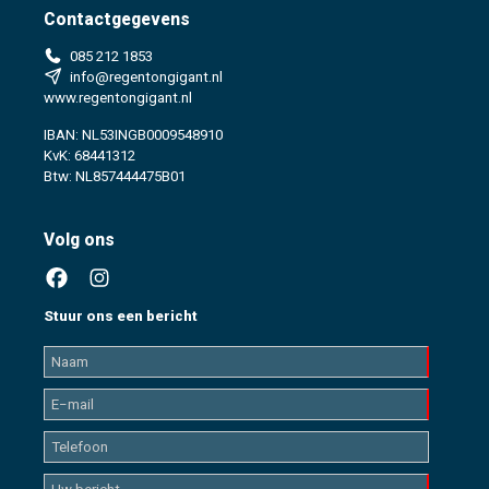
Contactgegevens
085 212 1853
info@regentongigant.nl
www.regentongigant.nl
IBAN: NL53INGB0009548910
KvK: 68441312
Btw: NL857444475B01
Volg ons
Stuur ons een bericht