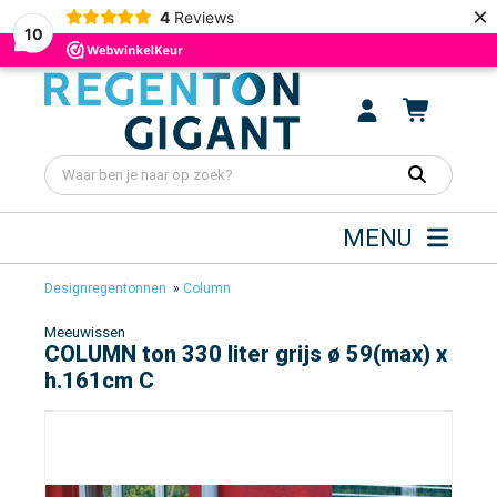
×
4
Reviews
10
MENU
Designregentonnen
»
Column
Meeuwissen
COLUMN ton 330 liter grijs ø 59(max) x
h.161cm C