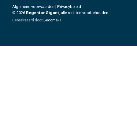
Algemene voorwaarden
|
Privacybeleid
© 2026
RegentonGigant
, alle rechten voorbehouden
Gerealiseerd door
Become-IT