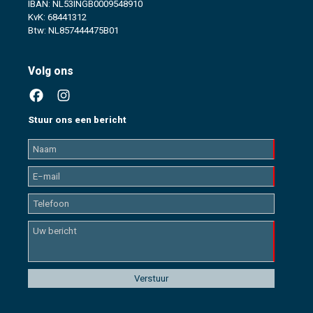
IBAN: NL53INGB0009548910
KvK: 68441312
Btw: NL857444475B01
Volg ons
Stuur ons een bericht