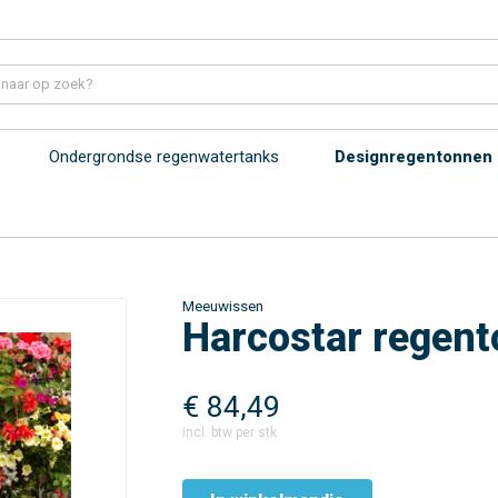
Ondergrondse regenwatertanks
Designregentonnen
Meeuwissen
Harcostar regent
€
84,49
incl. btw per stk