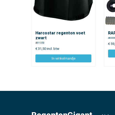
Harcostar regenton voet
RA
zwart
48330
4811350
€
59
€
31,50
incl. btw
In winkelmandje