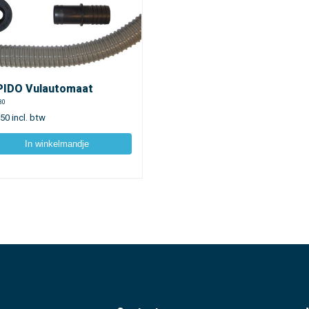
PIDO Vulautomaat
80
,50
incl. btw
In winkelmandje