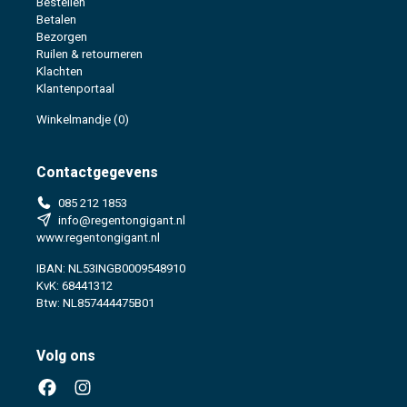
Bestellen
Betalen
Bezorgen
Ruilen & retourneren
Klachten
Klantenportaal
Winkelmandje
(0)
Contactgegevens
085 212 1853
info@regentongigant.nl
www.regentongigant.nl
IBAN: NL53INGB0009548910
KvK: 68441312
Btw: NL857444475B01
Volg ons