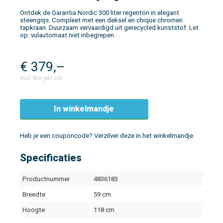
Ontdek de Garantia Nordic 300 liter regenton in elegant
steengrijs. Compleet met een deksel en chique chromen
tapkraan. Duurzaam vervaardigd uit gerecycled kunststof. Let
op: vulautomaat niet inbegrepen.
€
379,–
incl. btw per stk
In winkelmandje
Heb je een couponcode? Verzilver deze in het winkelmandje.
Specificaties
Productnummer
4836183
Breedte
59 cm
Hoogte
118 cm