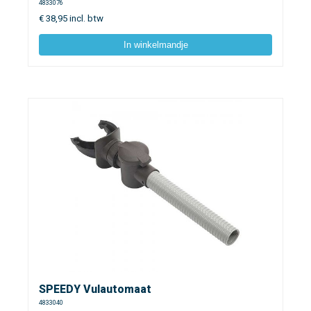
4833076
€
38,95
incl. btw
In winkelmandje
SPEEDY Vulautomaat
4833040