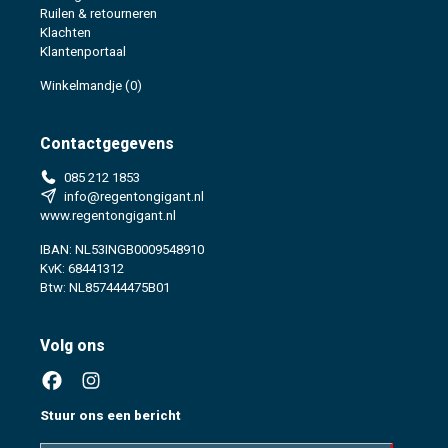
Ruilen & retourneren
Klachten
Klantenportaal
Winkelmandje
(0)
Contactgegevens
085 212 1853
info@regentongigant.nl
www.regentongigant.nl
IBAN: NL53INGB0009548910
KvK: 68441312
Btw: NL857444475B01
Volg ons
Stuur ons een bericht