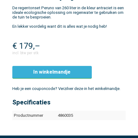
De regentonset Peruno van 260 liter in de kleur antraciet is een
ideale ecologische oplossing om regenwater te gebruiken om
de tuin te besproeien.
En lekker voordelig want dit is alles wat je nodig heb!
€
179,–
incl. btw per stk
In winkelmandje
Heb je een couponcode? Verzilver deze in het winkelmandje.
Specificaties
Productnummer
4860035