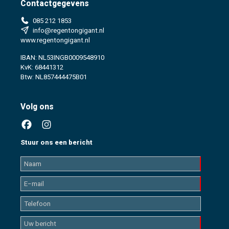
Contactgegevens
085 212 1853
info@regentongigant.nl
www.regentongigant.nl
IBAN: NL53INGB0009548910
KvK: 68441312
Btw: NL857444475B01
Volg ons
Stuur ons een bericht