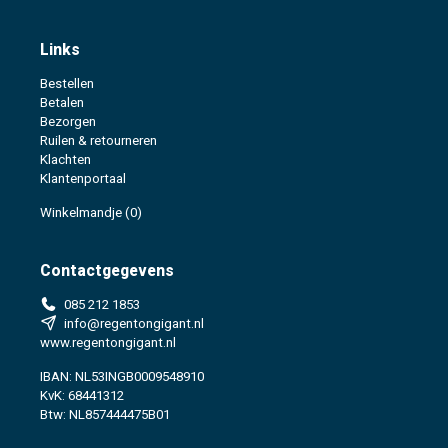
Links
Bestellen
Betalen
Bezorgen
Ruilen & retourneren
Klachten
Klantenportaal
Winkelmandje
(0)
Contactgegevens
085 212 1853
info@regentongigant.nl
www.regentongigant.nl
IBAN: NL53INGB0009548910
KvK: 68441312
Btw: NL857444475B01