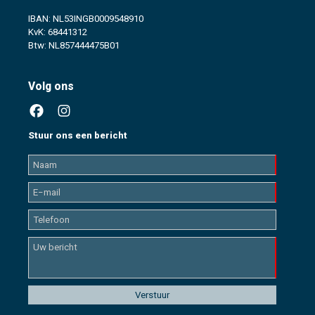
IBAN: NL53INGB0009548910
KvK: 68441312
Btw: NL857444475B01
Volg ons
Stuur ons een bericht