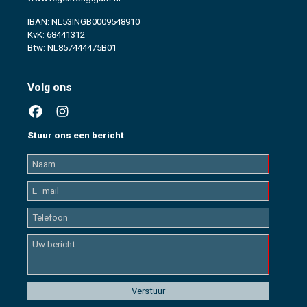
IBAN: NL53INGB0009548910
KvK: 68441312
Btw: NL857444475B01
Volg ons
Stuur ons een bericht