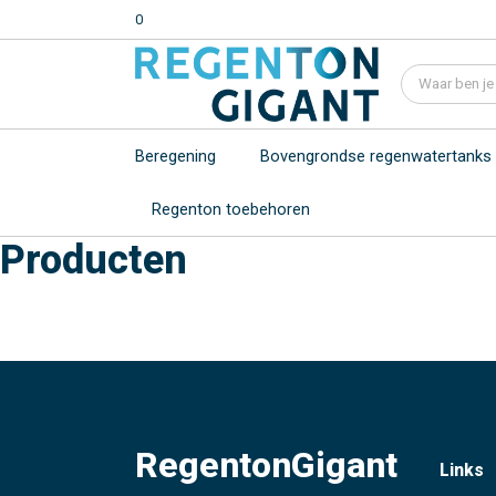
0
Beregening
Bovengrondse regenwatertanks
Regenton toebehoren
Producten
RegentonGigant
Links