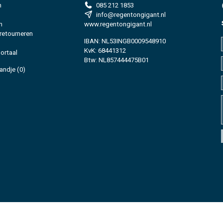
n
085 212 1853
info@regentongigant.nl
n
www.regentongigant.nl
 retourneren
IBAN: NL53INGB0009548910
KvK: 68441312
ortaal
Btw: NL857444475B01
andje
(0)