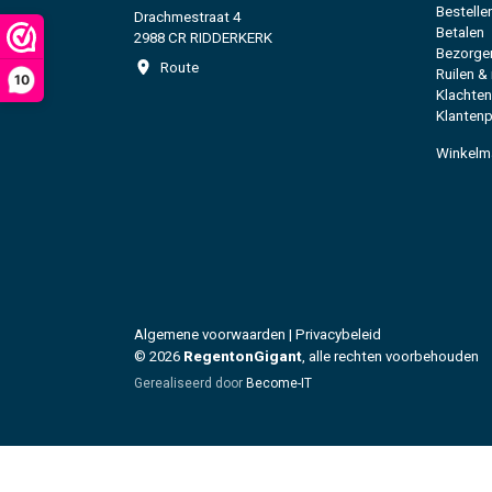
Bestelle
Drachmestraat 4
Betalen
2988 CR RIDDERKERK
Bezorge
Route
Ruilen &
10
Klachten
Klantenp
Winkelm
Algemene voorwaarden
|
Privacybeleid
© 2026
RegentonGigant
, alle rechten voorbehouden
Gerealiseerd door
Become-IT