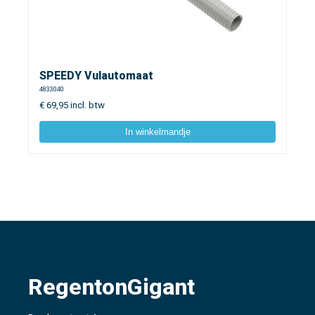
SPEEDY Vulautomaat
4833040
€
69,95
incl. btw
In winkelmandje
RegentonGigant