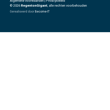
Algemene voorwaarden
|
Privacybeleid
© 2026
RegentonGigant
, alle rechten voorbehouden
Gerealiseerd door
Become-IT