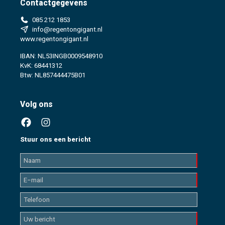
Contactgegevens
085 212 1853
info@regentongigant.nl
www.regentongigant.nl
IBAN: NL53INGB0009548910
KvK: 68441312
Btw: NL857444475B01
Volg ons
Stuur ons een bericht