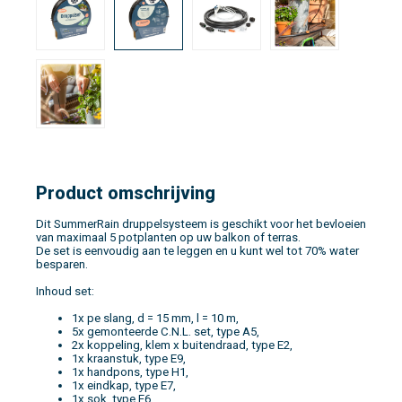
Product omschrijving
Dit SummerRain druppelsysteem is geschikt voor het bevloeien
van maximaal 5 potplanten op uw balkon of terras.
De set is eenvoudig aan te leggen en u kunt wel tot 70% water
besparen.
Inhoud set:
1x pe slang, d = 15 mm, l = 10 m,
5x gemonteerde C.N.L. set, type A5,
2x koppeling, klem x buitendraad, type E2,
1x kraanstuk, type E9,
1x handpons, type H1,
1x eindkap, type E7,
1x sok, type E6,