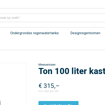
Ondergrondse regenwatertanks
Designregentonnen
Meeuwissen
Ton 100 liter ka
€
315,–
incl. btw per stk