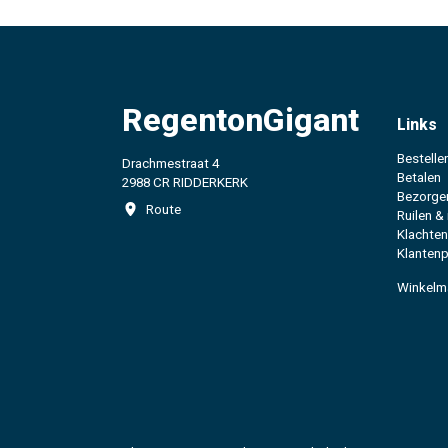
RegentonGigant
Links
Bestelle
Drachmestraat 4
Betalen
2988 CR RIDDERKERK
Bezorge
Route
Ruilen &
Klachten
Klantenp
Winkelm