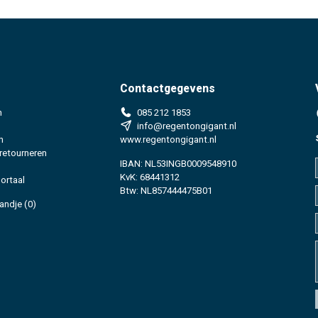
Contactgegevens
n
085 212 1853
info@regentongigant.nl
n
www.regentongigant.nl
 retourneren
IBAN: NL53INGB0009548910
KvK: 68441312
ortaal
Btw: NL857444475B01
andje
(0)