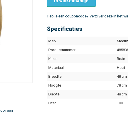
In winkelmandje
Heb je een couponcode? Verzilver deze in het w
Specificaties
Merk
Meeuw
Productnummer
48583
Kleur
Bruin
Materiaal
Hout
Breedte
48 cm
Hoogte
78 cm
Diepte
48 cm
Liter
100
Voor een