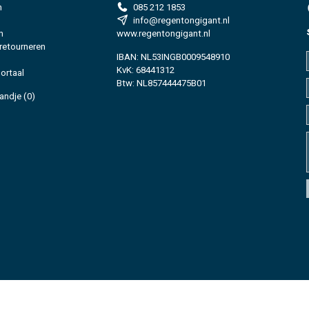
n
085 212 1853
info@regentongigant.nl
n
www.regentongigant.nl
 retourneren
IBAN: NL53INGB0009548910
KvK: 68441312
ortaal
Btw: NL857444475B01
andje
(0)