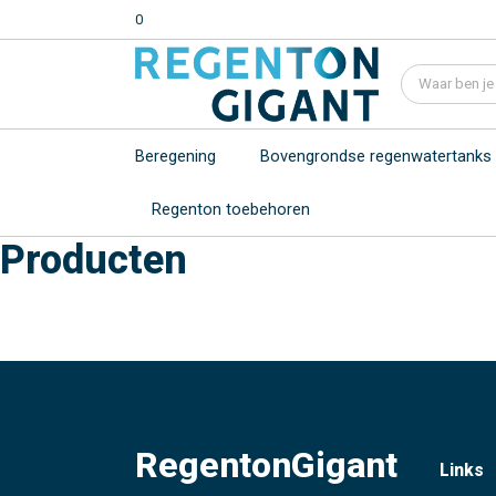
0
Beregening
Bovengrondse regenwatertanks
Regenton toebehoren
Producten
RegentonGigant
Links