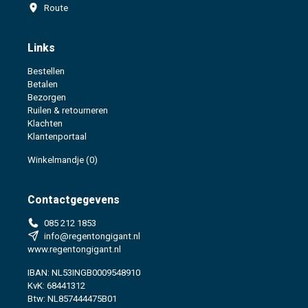
Route
Links
Bestellen
Betalen
Bezorgen
Ruilen & retourneren
Klachten
Klantenportaal
Winkelmandje
(0)
Contactgegevens
085 212 1853
info@regentongigant.nl
www.regentongigant.nl
IBAN: NL53INGB0009548910
KvK: 68441312
Btw: NL857444475B01