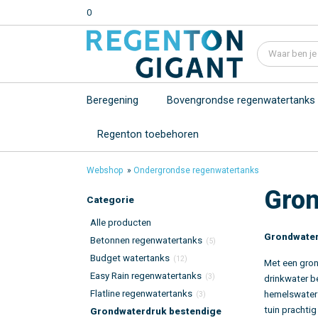
0
Beregening
Bovengrondse regenwatertanks
Regenton toebehoren
Webshop
»
Ondergrondse regenwatertanks
Gron
Categorie
Alle producten
Grondwater
Betonnen regenwatertanks
(5)
Budget watertanks
(12)
Met een gro
Easy Rain regenwatertanks
(3)
drinkwater be
Flatline regenwatertanks
hemelswater
(3)
tuin prachtig
Grondwaterdruk bestendige