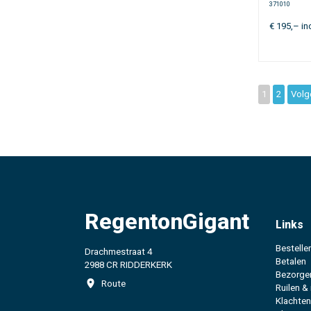
371010
€
195,–
in
1
2
Volg
RegentonGigant
Links
Bestelle
Drachmestraat 4
Betalen
2988 CR RIDDERKERK
Bezorge
Route
Ruilen &
Klachten