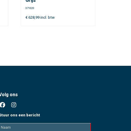
Grijs
371020
€
628,99
incl. btw
Volg ons
Stuur ons een bericht