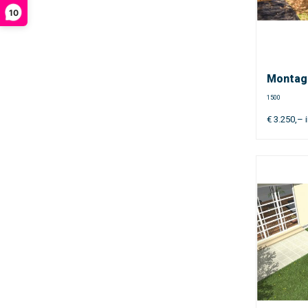
10
Montage
1500
€
3.250,–
i