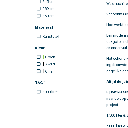
245 cm
Wasmachine
289 cm
Schoonmaak &
360 cm
Hoe werkt ee
Materiaal
Een modern 
Kunststof
dakgoten ric
Kleur
en ander vuil
Groen
Het schone w
Zwart
ingebouwde r
dagelijks ge
Grijs
Altijd de ju
TAG 1
3000 liter
Bij het kiez
naar de oppe
project:
1.500 liter & 3
5.000 liter & 7