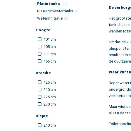
Platin tanks
(20)
De verborg
RH Regenwatertanks
(4)
Waterinfiltratie
Het grootste
(2)
tanks bij ee
Hoogte
wanden rotsv
101 cm
Omdat de kun
105 cm
pluspunt ten
131 cm
resultaat is 
156 cm
de duurzaamh
Waar kunt 
Breedte
125 cm
Regenwater i
ondergrondse
210 cm
veel beter op
225 cm
230 cm
Maar wist u 
sluit u de t
Diepte
Toiletspoelin
210 cm