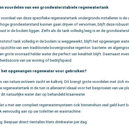
en voordelen van een grondwaterstabiele regenwatertank
 voordeel van deze specifieke regenwatertank ondergronds
installeren is de
n hoge grondwaterstand kunnen gaan drijven of vervormen, blijft deze robuuste
ast in de bodem liggen. Zelfs als de tank volledig leeg is en de grondwaters
ststof tank volledig in de bodem is weggewerkt, blijft het opgevangen water
 opzichte van een traditionele bovengrondse regenton: bacterie- en algengroei
een grote voorraad helder water die perfect van kwaliteit blijft. Daarnaast inv
eidsscore van uw woning of bedrijfspand.
u het opgevangen regenwater voor gebruiken?
s van nature extreem zacht en kalkvrij. Dit brengt grote voordelen met zich m
 regenwatertank in de tuin
is allereerst ideaal voor het besproeien van uw p
 dit natuurlijke water dan op behandeld kraanwater.
dat u met een compleet regenwatersysteem
ook binnenshuis veel geld kunt 
ank eenvoudig aan op uw toiletten en wasmachine:
g:
Bespaar direct tientallen liters drinkwater per dag.