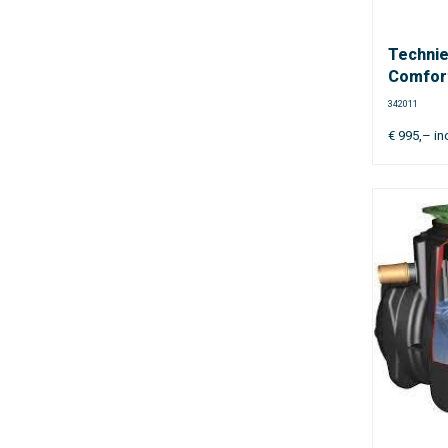
Technie
Comfor
342011
€
995,–
in