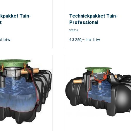
kpakket Tuin-
Techniekpakket Tuin-
t
Professional
342016
cl. btw
€
3.250,–
incl. btw