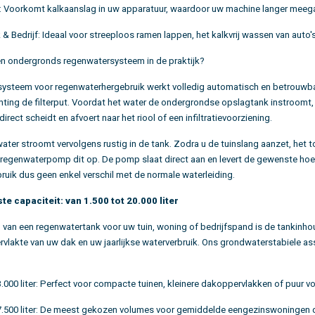
:
Voorkomt kalkaanslag in uw apparatuur, waardoor uw machine langer meegaa
 Bedrijf:
Ideaal voor streeploos ramen lappen, het kalkvrij wassen van auto'
n ondergronds regenwatersysteem in de praktijk?
systeem voor regenwaterhergebruik
werkt volledig automatisch en betrouwba
hting de filterput. Voordat het water de ondergrondse opslagtank
instroomt, 
 direct scheidt en afvoert naar het riool of een infiltratievoorziening.
ater stroomt vervolgens rustig in de tank. Zodra u de tuinslang aanzet, het 
egenwaterpomp dit op. De pomp slaat direct aan en levert de gewenste hoeve
bruik dus geen enkel verschil met de normale waterleiding.
iste capaciteit: van 1.500 tot 20.000 liter
en van een regenwatertank voor uw tuin
, woning of bedrijfspand is de tankinhou
rvlakte van uw dak en uw jaarlijkse waterverbruik. Ons grondwaterstabiele a
.000 liter:
Perfect voor compacte tuinen, kleinere dakoppervlakken of puur v
.500 liter:
De meest gekozen volumes voor gemiddelde eengezinswoningen die 