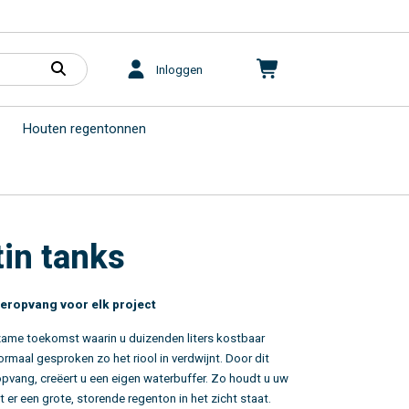
Inloggen
Houten regentonnen
in tanks
ropvang voor elk project
zame toekomst waarin u duizenden liters kostbaar
ormaal gesproken zo het riool in verdwijnt. Door dit
opvang
, creëert u een eigen waterbuffer. Zo houdt u uw
 er een grote, storende regenton in het zicht staat.