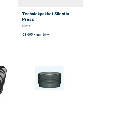
Techniekpakket Silentio
Press
342017
€
3.695,–
incl. btw