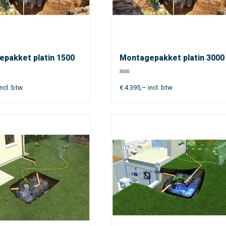
pakket platin 1500
Montagepakket platin 3000
3000
ncl. btw
€
4.395,–
incl. btw