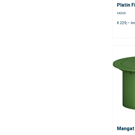
Platin F
342026
€
229,–
in
Mangat 