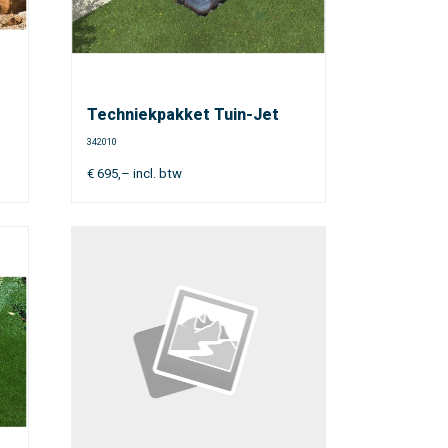
Techniekpakket Tuin-Jet
342010
€
695,–
incl. btw