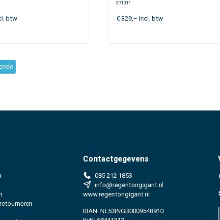
371011
cl. btw
€
329,–
incl. btw
ende
Contactgegevens
n
085 212 1853
info@regentongigant.nl
n
www.regentongigant.nl
 retourneren
IBAN: NL53INGB0009548910