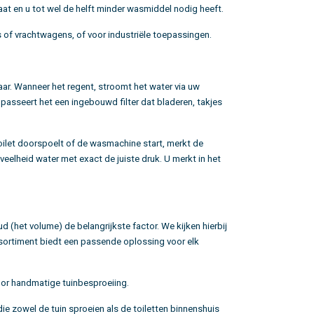
t en u tot wel de helft minder wasmiddel nodig heeft.
s of vrachtwagens, of voor industriële toepassingen.
ar. Wanneer het regent, stroomt het water via uw
passeert het een ingebouwd filter dat bladeren, takjes
toilet doorspoelt of de wasmachine start, merkt de
elheid water met exact de juiste druk. U merkt in het
d (het volume) de belangrijkste factor. We kijken hierbij
ssortiment biedt een passende oplossing voor elk
oor handmatige tuinbesproeiing.
zowel de tuin sproeien als de toiletten binnenshuis