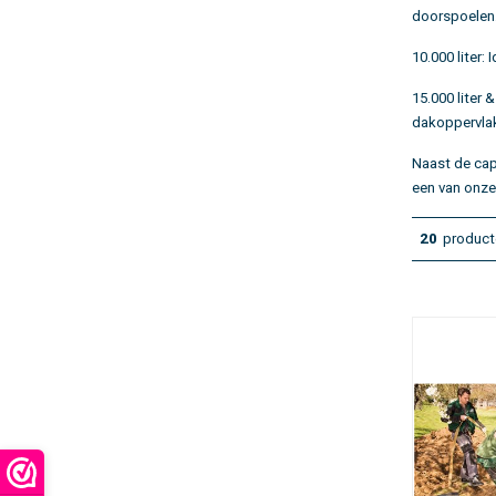
doorspoelen
10.000 liter:
I
15.000 liter &
dakoppervla
Naast de cap
een van onze
20
product