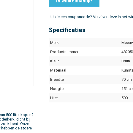
In winkelmandje
Heb je een couponcode? Verzilver deze in het w
Specificaties
Merk
Meeuw
Productnummer
48205
Kleur
Bruin
Materiaal
Kunst
Breedte
70 cm
Hoogte
151 c
Liter
500
van 500 liter kopen?
derkerk, dicht bij
p zoek bent. Onze
r hebben de stoere