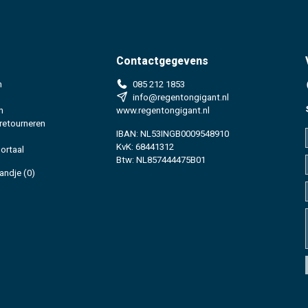
Contactgegevens
n
085 212 1853
info@regentongigant.nl
n
www.regentongigant.nl
 retourneren
IBAN: NL53INGB0009548910
KvK: 68441312
ortaal
Btw: NL857444475B01
andje
(0)