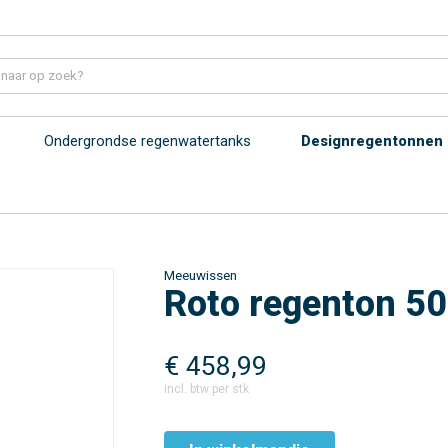
Ondergrondse regenwatertanks
Designregentonnen
Meeuwissen
Roto regenton 500
€
458,99
incl. btw per stk