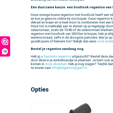
Een duurzame keuze: een houtlook regenton van 5
Deze stevige bruine regenton met houtlook heeft een inh
en kun je gewoon online bij ons kopen. Deze regenton ko
deksel en kraan en is heel mooi te combineren met een 
Deze ton is makkelijk aan te sluiten op je regenpijp doo
vulautomaat, zoals de 70-80 of de vulautomaat-bladvan
regenton met houtlook van 500 liter te kopen, heb je alti
watervoorraad, zelfs in de droogste periodes. Ben je op
goedkopere of kleinere ton? Bekijk dan eens
onze ande
Bestel je regenton vandaag nog
10
Heb jij
je favoriete regenton
uitgezocht? Bestel deze d
door deze in je winkelmandje te plaatsen. Je bent ook
komen in
onze showtuin
. Heb je nog vragen? Twijfel da
te sturen naar
info@regentongigant.nl
.
Opties