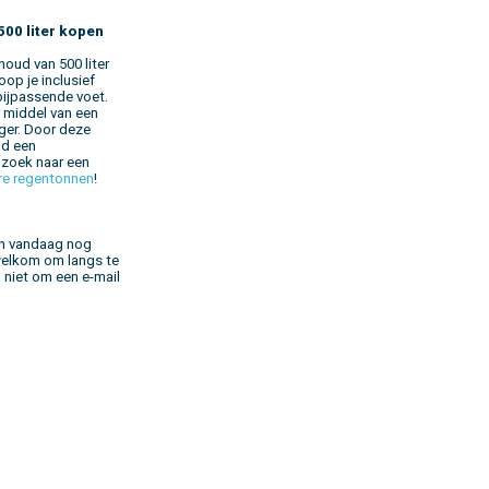
00 liter kopen
oud van 500 liter
op je inclusief
bijpassende voet.
r middel van een
ger. Door deze
jd een
 zoek naar een
re regentonnen
!
an vandaag nog
 welkom om langs te
n niet om een e-mail