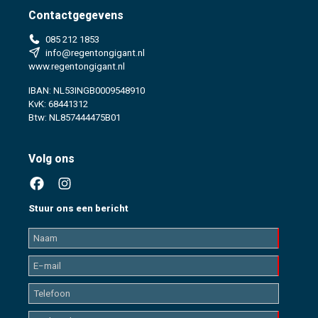
Contactgegevens
085 212 1853
info@regentongigant.nl
www.regentongigant.nl
IBAN: NL53INGB0009548910
KvK: 68441312
Btw: NL857444475B01
Volg ons
Stuur ons een bericht