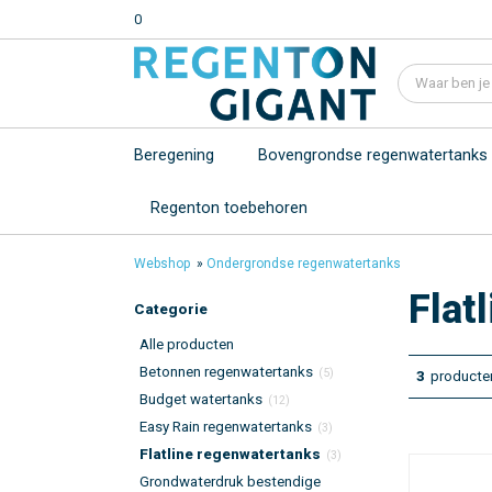
0
Beregening
Bovengrondse regenwatertanks
Regenton toebehoren
Webshop
»
Ondergrondse regenwatertanks
Flat
Categorie
Alle producten
Betonnen regenwatertanks
(5)
3
producte
Budget watertanks
(12)
Easy Rain regenwatertanks
(3)
Flatline regenwatertanks
(3)
Grondwaterdruk bestendige