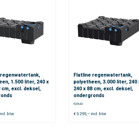
e regenwatertank,
Flatline regenwatertank,
en, 1.500 liter, 240 x
polyetheen, 3.000 liter, 240 
 cm, excl. deksel,
240 x 88 cm, excl. deksel,
ronds
ondergronds
920643
ncl. btw
€
3.295,–
incl. btw