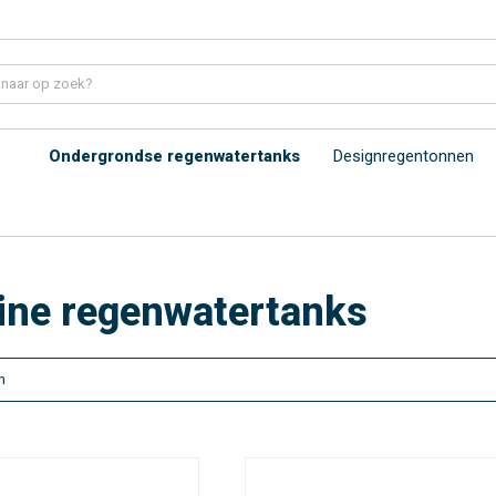
Ondergrondse regenwatertanks
Designregentonnen
line regenwatertanks
n