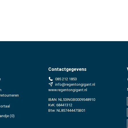
Contactgegevens
n
085 212 1853
info@regentongigant.nl
n
www.regentongigant.nl
 retourneren
IBAN: NL53INGB0009548910
KvK: 68441312
ortaal
Btw: NL857444475B01
andje
(0)