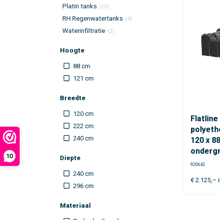
Platin tanks
(20)
RH Regenwatertanks
(4)
Waterinfiltratie
(2)
Hoogte
88 cm
121 cm
Breedte
120 cm
Flatlin
222 cm
polyethe
240 cm
120 x 88
onderg
10
Diepte
920642
240 cm
€
2.125,–
i
296 cm
Materiaal