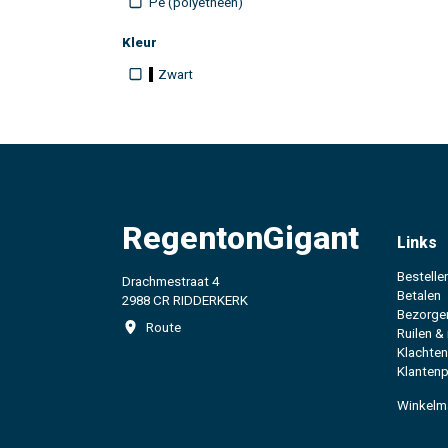
Pe (polyetheen)
Kleur
Zwart
RegentonGigant
Links
Bestelle
Drachmestraat 4
Betalen
2988 CR RIDDERKERK
Bezorge
Route
Ruilen &
Klachten
Klantenp
Winkelm